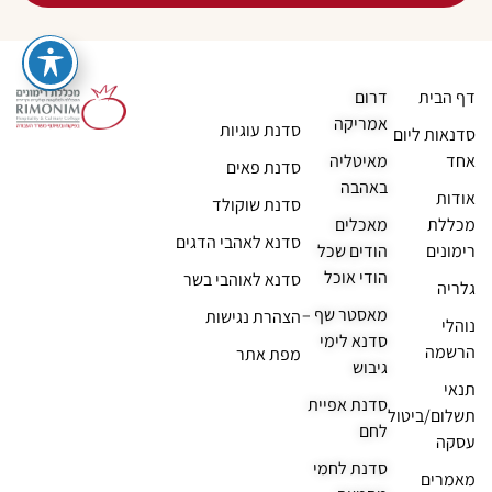
דף הבית
דרום
אמריקה
סדנת עוגיות
סדנאות ליום
אחד
מאיטליה
סדנת פאים
באהבה
אודות
סדנת שוקולד
מכללת
מאכלים
סדנא לאהבי הדגים
רימונים
הודים שכל
הודי אוכל
סדנא לאוהבי בשר
גלריה
מאסטר שף –
הצהרת נגישות
נוהלי
סדנא לימי
הרשמה
מפת אתר
גיבוש
תנאי
סדנת אפיית
תשלום/ביטול
לחם
עסקה
סדנת לחמי
מאמרים