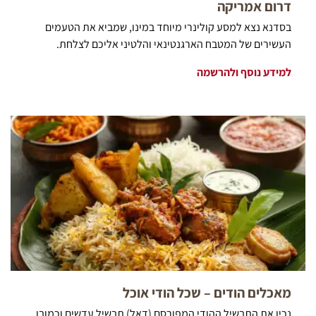
דרום אמריקה
בסדנא נצא למסע קולינרי מיוחד במינו, שמביא את הטעמים
העשירים של המטבח הארגנטינאי והלטיני אליכם לצלחת.
למידע נוסף ולהרשמה
מאכלים הודים – שכל הודי אוכל
נכין את התבשיל ההודי המפורסם (דאל) תבשיל עדשים וכמובן