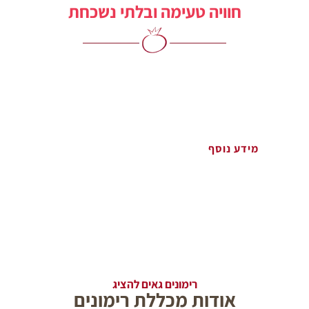
חוויה טעימה ובלתי נשכחת
בקורס ילמדו את יסודות המטבח האיטלקי. המפגשים יתקיימו
בסדנא. בקורס נלמד להכין פסטה ביתית, ריזוטו עם פטריות,
ארנצ'יני ברוטב עגבניות ובזילקום ומרק מינסטרוני איטלקי קלאסי.
הקורס ילווה בשתייה ויין
מידע נוסף
רימונים גאים להציג
אודות מכללת רימונים