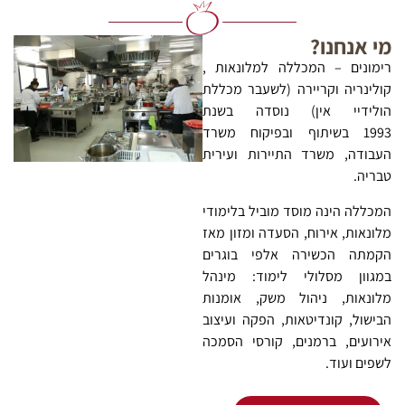
מי אנחנו?
רימונים – המכללה למלונאות ,
קולינריה וקריירה (לשעבר מכללת
הולידיי אין) נוסדה בשנת
1993 בשיתוף ובפיקוח משרד
העבודה, משרד התיירות ועירית
טבריה.
המכללה הינה מוסד מוביל בלימודי
מלונאות, אירוח, הסעדה ומזון מאז
הקמתה הכשירה אלפי בוגרים
במגוון מסלולי לימוד: מינהל
מלונאות, ניהול משק, אומנות
הבישול, קונדיטאות, הפקה ועיצוב
אירועים, ברמנים, קורסי הסמכה
לשפים ועוד.