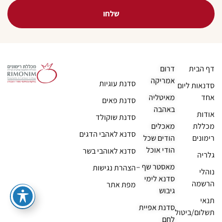
שלחו
דף הבית
דרום
אמריקה
סדנת עוגיות
סדנאות ליום
אחד
מאיטליה
סדנת פאים
באהבה
אודות
סדנת שוקולד
מכללת
מאכלים
סדנא לאהבי הדגים
רימונים
הודים שכל
הודי אוכל
סדנא לאוהבי בשר
גלריה
מאסטר שף –
הצהרת נגישות
נוהלי
סדנא לימי
הרשמה
מפת אתר
גיבוש
תנאי
סדנת אפיית
תשלום/ביטול
לחם