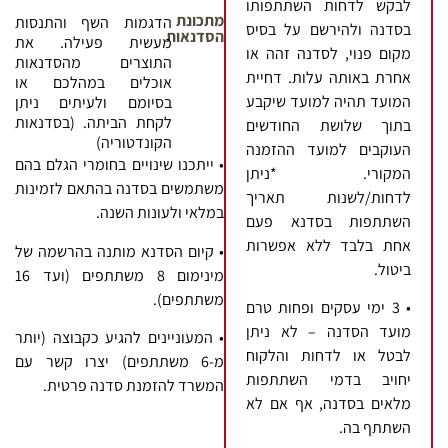
לבקש לדחות השתתפותו
מתכונת
הדגמות השף והתנסות
בסדנה ולהירשם על בסיס
הסדנאות
מעשית פעילה. את
מקום פנוי, לסדנה זהה או
התוצרים מהסדנאות
אחרת באותה עלות. דחיית
אוכלים במהלכם או
המועד תהיה למועד שיקבע
בסיומם ולעיתים ניתן
לקחת הביתה. (בסדנאות
בתוך שלושת החודשים
הקונדטוריה)
העוקבים למועד ההזמנה
• ייתכנו שינויים בחומרי הגלם בהם
המקורי. *ניתן
משתמשים בסדנה בהתאם לזמינות
לדחות/לשנות תאריך
במלאי ולעונות השנה.
השתתפות בסדנא פעם
אחת בלבד ללא אפשרות
• קיום הסדנא מותנה בהרשמה של
ביטול.
מינימום 8 משתתפים (ועד 16
משתתפים).
• 3 ימי עסקים ופחות טרם
מועד הסדנה – לא ניתן
• המעוניינים להגיע כקבוצה (יותר
לבטל או לדחות והלקוח
מ-6 משתתפים) יצרו קשר עם
יחויב בדמי השתתפות
המשרד להזמנת סדנה פרטית.
מלאים בסדנה, אף אם לא
השתתף בה.