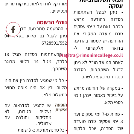
אורז קלילות ומלאות בירקות טריים
עסקה
ועסיסיים.
• ניתן לבטל השתתפות
בסדנה בהודעה מראש
נוהלי הרשמה
בכתב וזאת עד 7 ימי עסקים
• ההרשמה מתבצעת דרך האתר,
טרם מועדה המקורי את
ניתן לקבל גם מידע בטל': 04-
ההודעה יש למסור בהודעה
6728591/552.
בדואר אלקטרוני ל-
• ההשתתפות בסדנה מגיל 18
.
Hagitra@rimonimcollege.co.il
בלבד, מגיל 14 בליווי מבוגר
לאחר המועד הנ"ל לא ניתן
משתתף.
לבטל השתתפות בסדנה
כנגד זיכוי כספי כלשהו.
• כל מי שמגיע לסדנה בין אם הינו
מלווה ובין אם הינו צופה מחויב
• במקרה של הודעה מראש
בתשלום מלא.
על ביטול כאמור, יינתן זיכוי
כספי מלא.
הופעה
יש להגיע לסדנאות עם
אישית
נעליים סגורות, לא
• פחות מ-7 ימי עסקים ועד
מחליקות וחולצה עם
3 ימי עסקים טרם מועדה
שרוולים.
של הסדנה, יוכל הלקוח
• כל סדנה אורכת כ- 3 שעות.