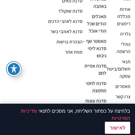
סדנת פאים
באהבה
אודות
סדנת שוקולד
מכללת
מאכלים
סדנא לאהבי הדגים
רימונים
הודים שכל
הודי אוכל
סדנא לאוהבי בשר
גלריה
מאסטר שף –
הצהרת נגישות
נוהלי
סדנא לימי
הרשמה
מפת אתר
גיבוש
תנאי
סדנת אפיית
תשלום/ביטול
לחם
עסקה
סדנת לחמי
מאמרים
מחמצת
צרו קשר
סדנת עוגות
שמרים
בלחיצה על כפתור השליחה, אני מסכים לתנאי
מדיניות
הפרטיות
04-6728552
המרחצאות 22, טבריה, 14100
לאישור