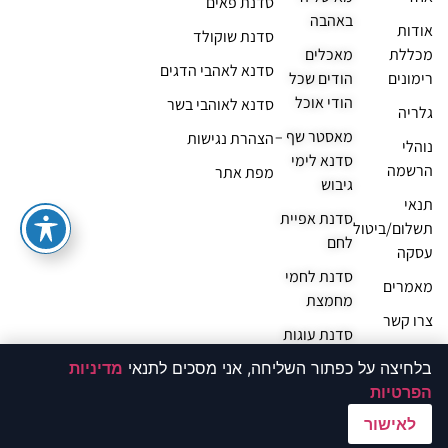
סדנת פאים
באהבה
אודות
סדנת שוקולד
מכללת
מאכלים
סדנא לאהבי הדגים
רימונים
הודים שכל
הודי אוכל
סדנא לאוהבי בשר
גלריה
מאסטר שף –
הצהרת נגישות
נוהלי
סדנא לימי
הרשמה
מפת אתר
גיבוש
תנאי
סדנת אפיית
תשלום/ביטול
לחם
עסקה
סדנת לחמי
מאמרים
מחמצת
צרו קשר
סדנת עוגות
שמרים
בלחיצה על כפתור השליחה, אני מסכים לתנאי
מדיניות
הפרטיות
04-6728552
המרחצאות 22, טבריה, 14100
לאישור