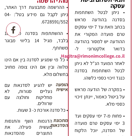
נוהלי הרשמה
עסקה
• ההרשמה מתבצעת דרך האתר,
• ניתן לבטל השתתפות
ניתן לקבל גם מידע בטל': 04-
בסדנה בהודעה מראש
6728591/552.
בכתב וזאת עד 7 ימי עסקים
• ההשתתפות בסדנה מגיל 18
טרם מועדה המקורי את
בלבד, מגיל 14 בליווי מבוגר
ההודעה יש למסור בהודעה
משתתף.
בדואר אלקטרוני ל-
.
Hagitra@rimonimcollege.co.il
• כל מי שמגיע לסדנה בין אם הינו
לאחר המועד הנ"ל לא ניתן
מלווה ובין אם הינו צופה מחויב
לבטל השתתפות בסדנה
בתשלום מלא.
כנגד זיכוי כספי כלשהו.
הופעה
יש להגיע לסדנאות עם
אישית
• במקרה של הודעה מראש
נעליים סגורות, לא
על ביטול כאמור, יינתן זיכוי
מחליקות וחולצה עם
שרוולים.
כספי מלא.
• כל סדנה אורכת כ- 3 שעות.
• פחות מ-7 ימי עסקים ועד
מתכונת
הדגמות השף והתנסות
3 ימי עסקים טרם מועדה
הסדנאות
מעשית פעילה. את
של הסדנה, יוכל הלקוח
התוצרים מהסדנאות