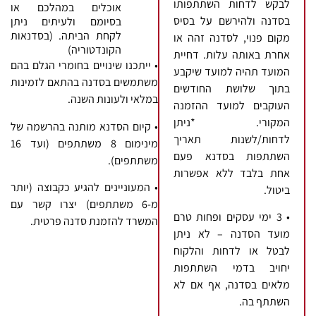
לבקש לדחות השתתפותו
אוכלים במהלכם או
בסדנה ולהירשם על בסיס
בסיומם ולעיתים ניתן
לקחת הביתה. (בסדנאות
מקום פנוי, לסדנה זהה או
הקונדטוריה)
אחרת באותה עלות. דחיית
• ייתכנו שינויים בחומרי הגלם בהם
המועד תהיה למועד שיקבע
משתמשים בסדנה בהתאם לזמינות
בתוך שלושת החודשים
במלאי ולעונות השנה.
העוקבים למועד ההזמנה
המקורי. *ניתן
• קיום הסדנא מותנה בהרשמה של
לדחות/לשנות תאריך
מינימום 8 משתתפים (ועד 16
השתתפות בסדנא פעם
משתתפים).
אחת בלבד ללא אפשרות
• המעוניינים להגיע כקבוצה (יותר
ביטול.
מ-6 משתתפים) יצרו קשר עם
• 3 ימי עסקים ופחות טרם
המשרד להזמנת סדנה פרטית.
מועד הסדנה – לא ניתן
לבטל או לדחות והלקוח
יחויב בדמי השתתפות
מלאים בסדנה, אף אם לא
השתתף בה.